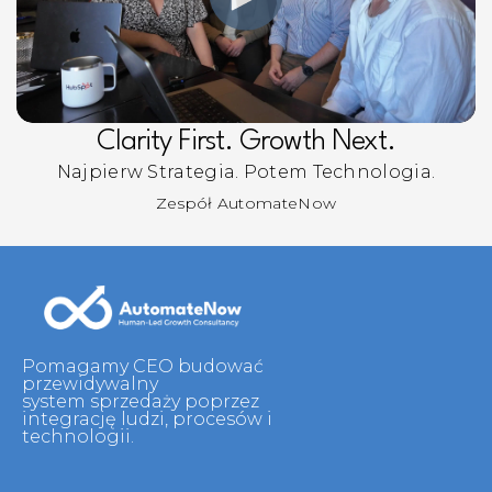
Clarity First. Growth Next.
Najpierw Strategia. Potem Technologia.
Zespół AutomateNow
Pomagamy CEO budować
przewidywalny
system sprzedaży poprzez
integrację ludzi, procesów i
technologii.